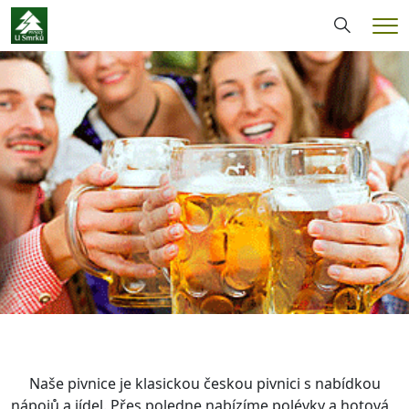
Hledání
Me
Naše pivnice je klasickou českou pivnici s nabídkou
nápojů a jídel. Přes poledne nabízíme polévky a hotová