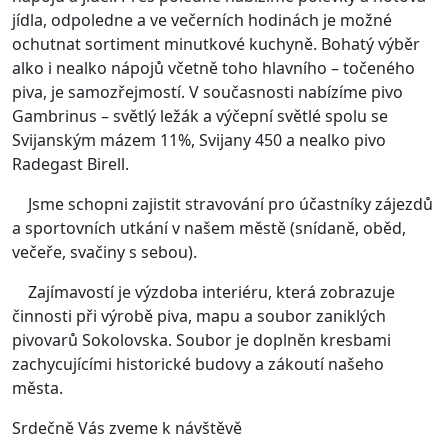
jídla, odpoledne a ve večerních hodinách je možné
ochutnat sortiment minutkové kuchyně. Bohatý výběr
alko i nealko nápojů včetně toho hlavního – točeného
piva, je samozřejmostí. V současnosti nabízíme pivo
Gambrinus – světlý ležák a výčepní světlé spolu se
Svijanským mázem 11%, Svijany 450 a nealko pivo
Radegast Birell.
Jsme schopni zajistit stravování pro účastníky zájezdů
a sportovních utkání v našem městě (snídaně, oběd,
večeře, svačiny s sebou).
Zajímavostí je výzdoba interiéru, která zobrazuje
činnosti při výrobě piva, mapu a soubor zaniklých
pivovarů Sokolovska. Soubor je doplněn kresbami
zachycujícími historické budovy a zákoutí našeho
města.
Srdečně Vás zveme k návštěvě